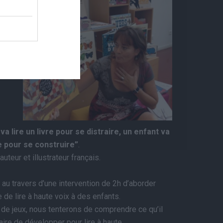
va lire un livre pour se distraire, un enfant va
re pour se construire”
.
auteur et illustrateur français.
au travers d’une intervention de 2h d’aborder
 de lire à haute voix à des enfants.
s de jeux, nous tenterons de comprendre ce qu’il
ire de développer pour lire à haute