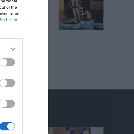
 personal
out of the
 downstream
B’s List of