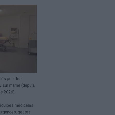
ulés pour les
ly sur marne (depuis
de 2026).
t équipes médicales
(urgences, gestes