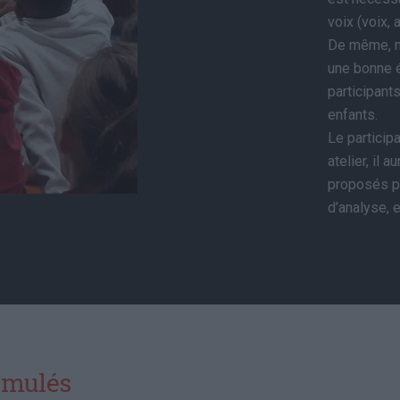
voix (voix, a
De même, no
une bonne é
participant
enfants.
Le particip
atelier, il 
proposés par
d’analyse, e
imulés