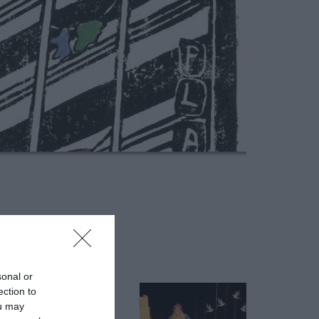
sonal or
ection to
ou may