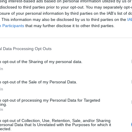
eing interest-based ads based on personal information utilized by us or
disclosed to third parties prior to your opt-out. You may separately opt-
losure of your personal information by third parties on the IAB’s list of
. This information may also be disclosed by us to third parties on the
IA
Participants
that may further disclose it to other third parties.
l Data Processing Opt Outs
o opt-out of the Sharing of my personal data.
In
o opt-out of the Sale of my Personal Data.
In
to opt-out of processing my Personal Data for Targeted
ing.
In
o opt-out of Collection, Use, Retention, Sale, and/or Sharing
ersonal Data that Is Unrelated with the Purposes for which it
 histoires à l'enfant?
lected.